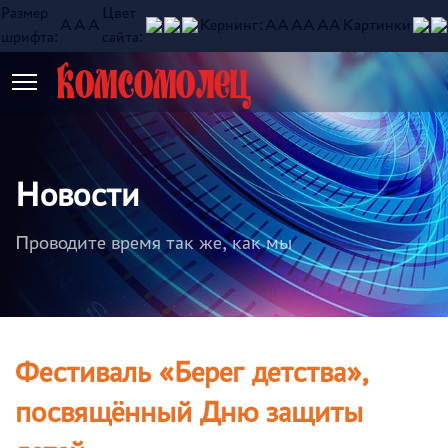
Размер
Цвет
A
A
A
Кернинг:
АА
АА
АА
Картинки
шрифта:
сайта:
Комсомолец
Новости
Проводите время так же, как мы
Фестиваль «Берег детства»,
посвящённый Дню защиты