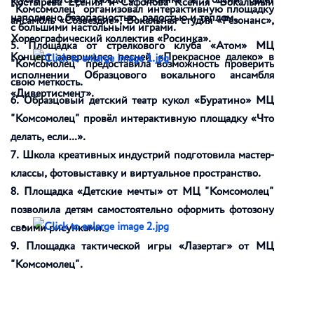
Костырева Есения и Сафонова Ксения -Вокальный
"Комсомолец" организовал интерактивную площадку
наполнено безопасностью, радостью и теплом.
ансамбль «Созвездие», Вокальная студия «Резонанс»,
с большими настольными играми.
Хореографический коллектив «Росинка».
5. Площадка от стрелкового клуба «Атом» МЦ
Концерт завершился песней «Прекрасное далеко» в
"Комсомолец" предоставила возможность проверить
исполнении Образцового вокального ансамбля
свою меткость.
«Дивертисмент».
6. Образцовый детский театр кукол «Буратино» МЦ
"Комсомолец" провёл интерактивную площадку «Что
делать, если...».
7. Школа креативных индустрий подготовила мастер-
классы, фотовыставку и виртуальное пространство.
8. Площадка «Детские мечты» от МЦ "Комсомолец"
позволила детям самостоятельно оформить фотозону
своими рисунками.
9. Площадка тактической игры «Лазертаг» от МЦ
"Комсомолец".