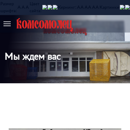
Размер
Цвет
A
A
A
Кернинг:
АА
АА
АА
Картинки
шрифта:
сайта:
Комсомолец
Мы ждем вас
+