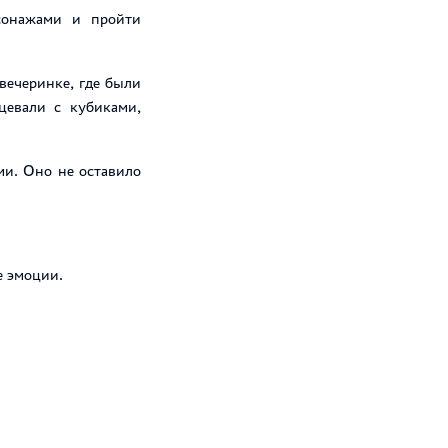
сонажами и пройти
вечеринке, где были
цевали с кубиками,
и. Оно не оставило
е эмоции.