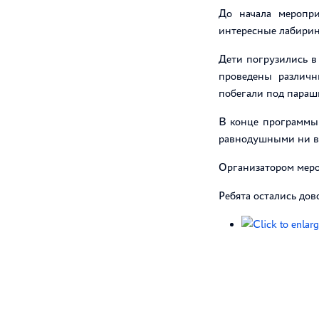
До начала меропр
интересные лабирин
Дети погрузились в
проведены различн
побегали под параш
В конце программы
равнодушными ни вз
Организатором меро
Ребята остались дов