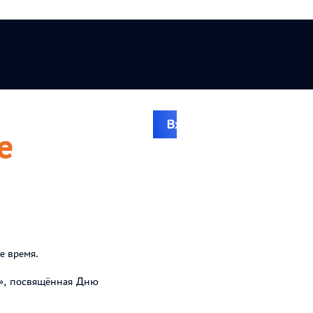
Вход на сайт
ие коррупции
е
е время.
», посвящённая Дню