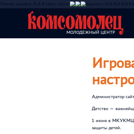
Размер шрифта:
A
A
A
Цвет сайта:
Кернинг:
АА
АА
АА
Ка
Комсомолец
МОЛОДЕЖНЫЙ ЦЕНТР
О нас
Объединения
Инфо
Игров
настр
Администратор сай
Детство — важнейши
1 июня в МКУКМЦ «
защиты детей.