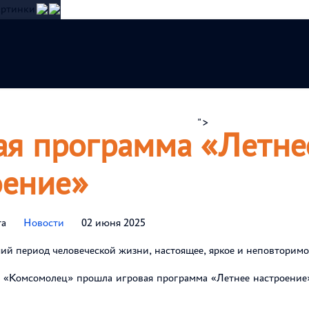
ртинки
рмация
Афиша
Конкурсы
">
Противодейств
ая программа «Летне
оение»
та
Новости
02 июня 2025
й период человеческой жизни, настоящее, яркое и неповторимо
Комсомолец» прошла игровая программа «Летнее настроение