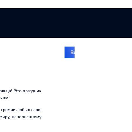
Вход на сайт
ие коррупции
ольца! Это праздник
учше!
 громче любых слов.
миру, наполненному