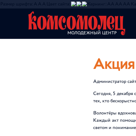
Размер шрифта:
A
A
A
Цвет сайта:
Кернинг:
АА
АА
АА
Ка
Комсомолец
МОЛОДЕЖНЫЙ ЦЕНТР
О нас
Объединения
Инфо
Акция
Администратор сай
Сегодня, 5 декабря
тех, кто бескорыстн
Волонтёры вдохновл
Каждый акт помощи
светом и понимание