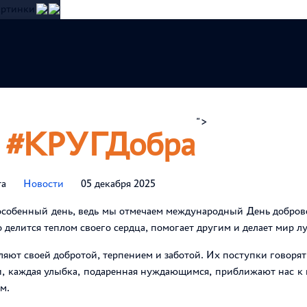
ртинки
рмация
Афиша
Конкурсы
">
Противодейств
 #КРУГДобра
та
Новости
05 декабря 2025
 особенный день, ведь мы отмечаем международный День добров
о делится теплом своего сердца, помогает другим и делает мир л
яют своей добротой, терпением и заботой. Их поступки говорят
, каждая улыбка, подаренная нуждающимся, приближают нас к 
м.