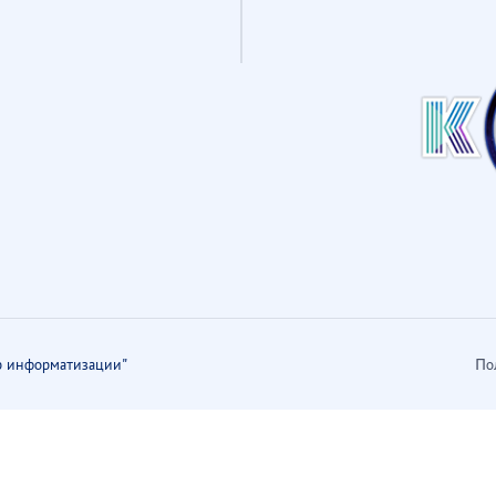
 информатизации"
По